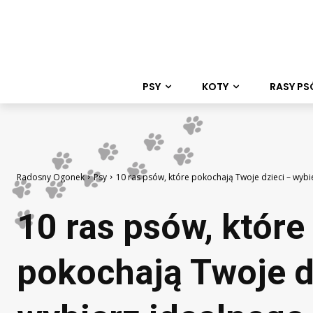
PSY
KOTY
RASY P
Radosny Ogonek
Psy
10 ras psów, które pokochają Twoje dzieci – wybi
10 ras psów, które
pokochają Twoje d