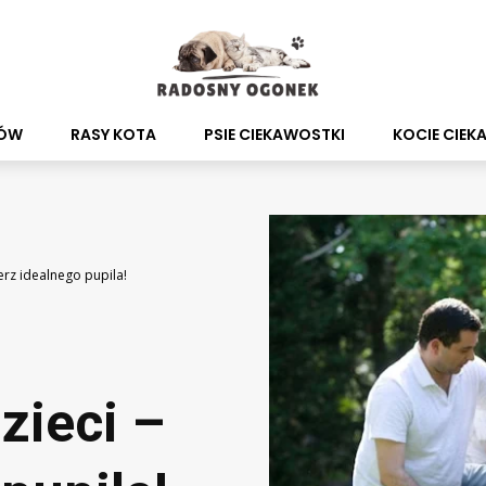
SÓW
RASY KOTA
PSIE CIEKAWOSTKI
KOCIE CIEK
erz idealnego pupila!
zieci –